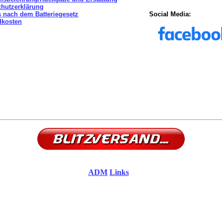
chutzerklärung
 nach dem Batteriegesetz
Social Media:
dkosten
ADM
Links