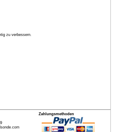
etig zu verbessern.
Zahlungsmethoden
49
lsonde.com