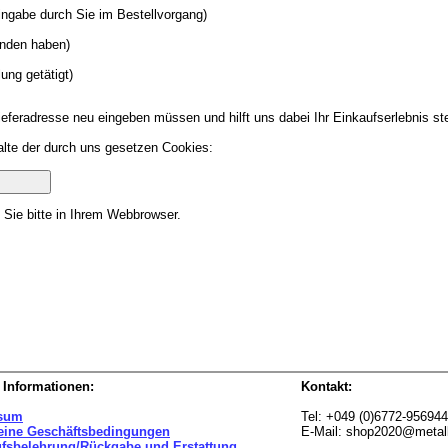
ngabe durch Sie im Bestellvorgang)
unden haben)
ung getätigt)
eferadresse neu eingeben müssen und hilft uns dabei Ihr Einkaufserlebnis st
alte der durch uns gesetzen Cookies:
 Sie bitte in Ihrem Webbrowser.
 Informationen:
Kontakt:
sum
Tel: +049 (0)6772-95694
eine Geschäftsbedingungen
E-Mail: shop2020@metal
ufsbelehrung/Rückgabe und Erstattung