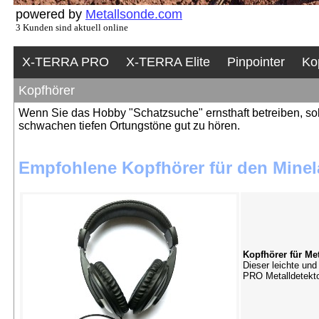
powered by
Metallsonde.com
3 Kunden sind aktuell online
X-TERRA PRO
X-TERRA Elite
Pinpointer
Ko
Kopfhörer
Wenn Sie das Hobby "Schatzsuche" ernsthaft betreiben, soll
schwachen tiefen Ortungstöne gut zu hören.
Empfohlene Kopfhörer für den Minel
Kopfhörer für Met
Dieser leichte und
PRO Metalldetekto