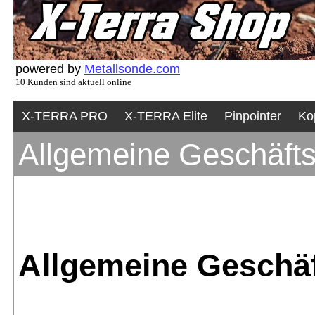
powered by
Metallsonde.com
10 Kunden sind aktuell online
X-TERRA PRO
X-TERRA Elite
Pinpointer
Ko
Allgemeine Geschäft
Allgemeine Geschä