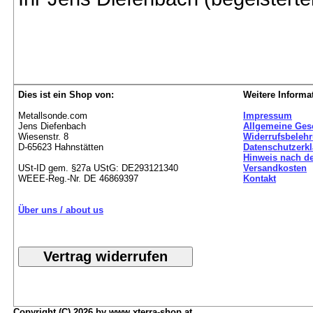
Dies ist ein Shop von:
Weitere Informa
Metallsonde.com
Impressum
Jens Diefenbach
Allgemeine Ges
Wiesenstr. 8
Widerrufsbeleh
D-65623 Hahnstätten
Datenschutzerk
Hinweis nach de
USt-ID gem. §27a UStG: DE293121340
Versandkosten
WEEE-Reg.-Nr. DE 46869397
Kontakt
Über uns / about us
Copyright (C) 2026 by www.xterra-shop.at