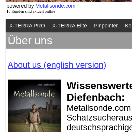
powered by
Metallsonde.com
16 Kunden sind aktuell online
X-TERRA PRO
X-TERRA Elite
Pinpointer
Ko
Über uns
About us (english version)
Wissenswerte
Diefenbach:
Metallsonde.com 
Schatzsucheraus
deutschsprachige