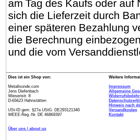
am Tag des Kaufs oder auf
sich die Lieferzeit durch B
einer späteren Bezahlung ve
die Berechnung einbezogen 
und die vom Versanddienstl
Dies ist ein Shop von:
Weitere Informa
Metallsonde.com
Impressum
Jens Diefenbach
Allgemeine Ges
Wiesenstr. 8
Widerrufsbeleh
D-65623 Hahnstätten
Datenschutzerk
Hinweis nach de
USt-ID gem. §27a UStG: DE293121340
Versandkosten
WEEE-Reg.-Nr. DE 46869397
Kontakt
Über uns / about us