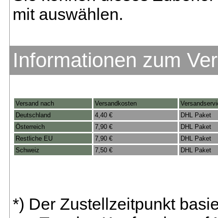
mit auswählen.
Informationen zum Ve
Versand nach
Versandkosten
Versandservi
Deutschland
4,40 €
DHL Paket
Österreich
7,90 €
DHL Paket
Restliche EU
7,90 €
DHL Paket
Schweiz
7,50 €
DHL Paket
*) Der Zustellzeitpunkt bas