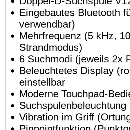
Doppel-D-Suchspule V12
Eingebautes Bluetooth f
verwendbar)
Mehrfrequenz (5 kHz, 10
Strandmodus)
6 Suchmodi (jeweils 2x P
Beleuchtetes Display (ro
einstellbar
Moderne Touchpad-Bedie
Suchspulenbeleuchtung
Vibration im Griff (Ortu
Pinpointfunktion (Punkto