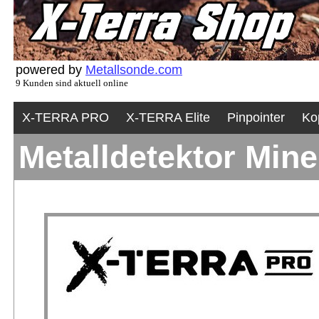
powered by
Metallsonde.com
9 Kunden sind aktuell online
X-TERRA PRO
X-TERRA Elite
Pinpointer
Ko
Metalldetektor Min