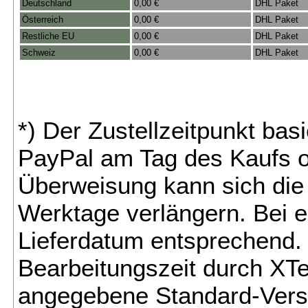
Deutschland
0,00 €
DHL Paket
Österreich
0,00 €
DHL Paket
Restliche EU
0,00 €
DHL Paket
Schweiz
0,00 €
DHL Paket
*) Der Zustellzeitpunkt bas
PayPal am Tag des Kaufs o
Überweisung kann sich die 
Werktage verlängern. Bei e
Lieferdatum entsprechend. 
Bearbeitungszeit durch XTe
angegebene Standard-Vers