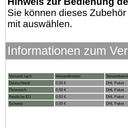
Hinweis zur Bedienung d
Sie können dieses Zubehör 
mit auswählen.
Informationen zum Ve
Versand nach
Versandkosten
Versandservi
Deutschland
0,00 €
DHL Paket
Österreich
0,00 €
DHL Paket
Restliche EU
0,00 €
DHL Paket
Schweiz
0,00 €
DHL Paket