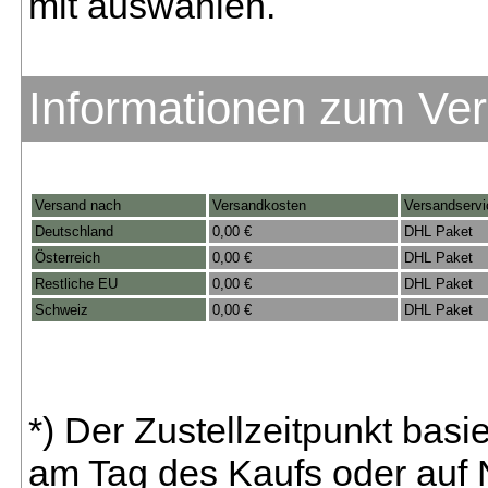
mit auswählen.
Informationen zum Ve
Versand nach
Versandkosten
Versandservi
Deutschland
0,00 €
DHL Paket
Österreich
0,00 €
DHL Paket
Restliche EU
0,00 €
DHL Paket
Schweiz
0,00 €
DHL Paket
*) Der Zustellzeitpunkt bas
am Tag des Kaufs oder auf