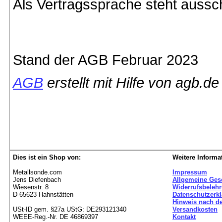
Als Vertragssprache steht aussc
Stand der AGB Februar 2023
AGB
erstellt mit Hilfe von agb.de
Dies ist ein Shop von:
Weitere Informa
Metallsonde.com
Impressum
Jens Diefenbach
Allgemeine Ges
Wiesenstr. 8
Widerrufsbeleh
D-65623 Hahnstätten
Datenschutzerk
Hinweis nach de
USt-ID gem. §27a UStG: DE293121340
Versandkosten
WEEE-Reg.-Nr. DE 46869397
Kontakt