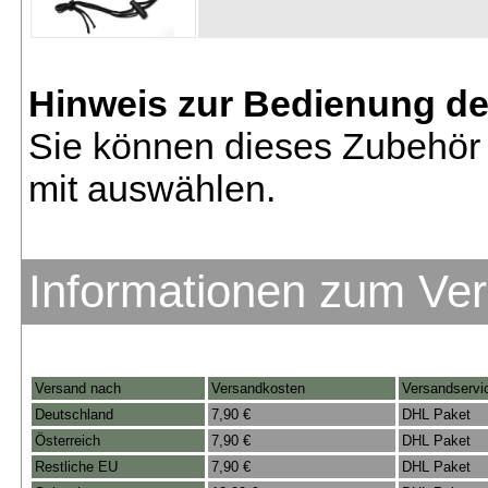
Hinweis zur Bedienung d
Sie können dieses Zubehör 
mit auswählen.
Informationen zum Ve
Versand nach
Versandkosten
Versandservi
Deutschland
7,90 €
DHL Paket
Österreich
7,90 €
DHL Paket
Restliche EU
7,90 €
DHL Paket