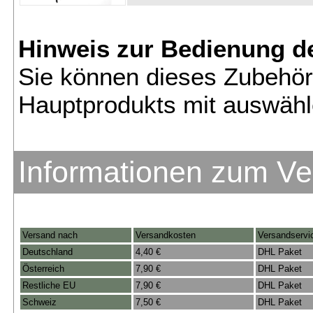
Hinweis zur Bedienung d
Sie können dieses Zubehör
Hauptprodukts mit auswähl
Informationen zum V
Versand nach
Versandkosten
Versandservi
Deutschland
4,40 €
DHL Paket
Österreich
7,90 €
DHL Paket
Restliche EU
7,90 €
DHL Paket
Schweiz
7,50 €
DHL Paket